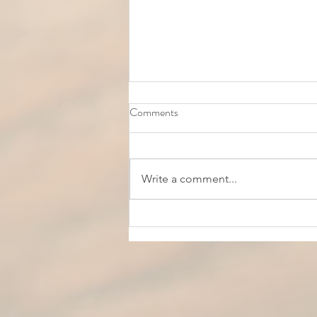
Comments
Write a comment...
Les Bienfaits des Yaourts
Fermentés 24h