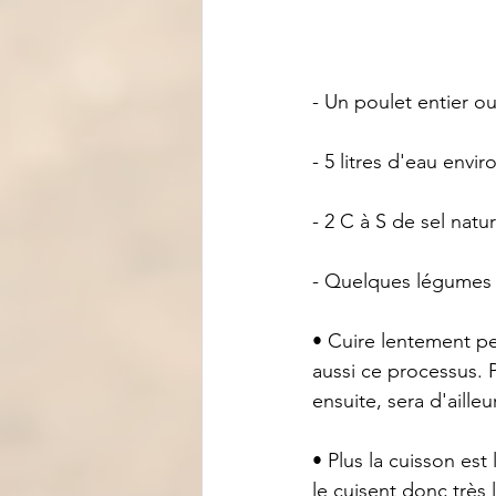
- Un poulet entier o
- 5 litres d'eau envir
- 2 C à S de sel natur
- Quelques légumes 
• Cuire lentement pen
aussi ce processus. 
ensuite, sera d'aille
• Plus la cuisson est
le cuisent donc très 