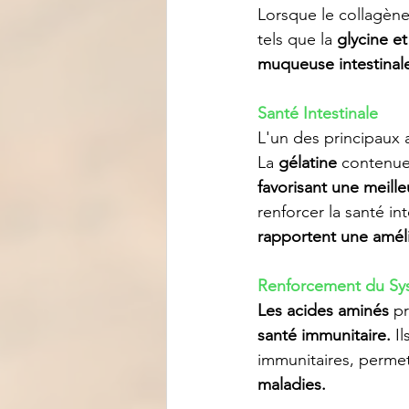
Lorsque le collagène 
tels que la 
glycine et
muqueuse intestinale,
Santé Intestinale
L'un des principaux a
La 
gélatine
 contenue
favorisant une meill
renforcer la santé int
rapportent une amélio
Renforcement du Sy
Les acides aminés
 p
santé immunitaire.
 I
immunitaires, permett
maladies.