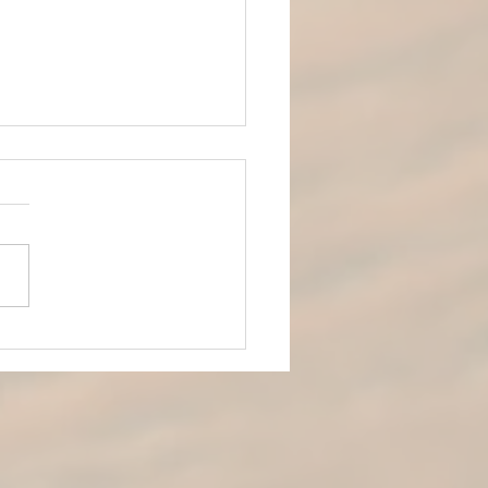
lactofermenté : focus sur la
croute