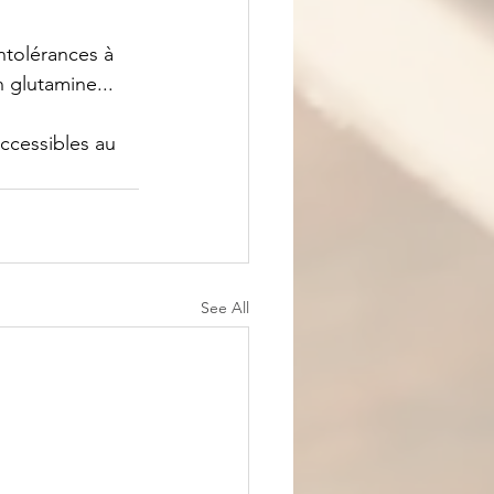
ntolérances à 
n glutamine...
ccessibles au 
See All