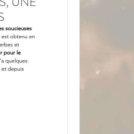
S, UNE
S
es soucieuses 
t est obtenu en 
erbes et 
er pour le 
y’a quelques 
 et depuis 