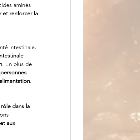
acides aminés 
et renforcer la 
té intestinale. 
intestinale
, 
n
. En plus de 
personnes 
alimentation.
rôle dans la 
ions 
et aux 