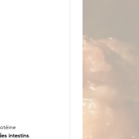
rotéine 
des intestins
. 