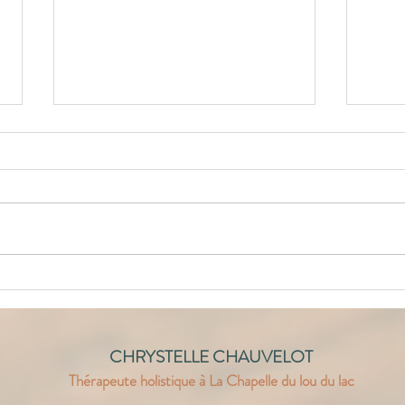
Votre estomac manque t-il
Chou 
d'acidité gastrique ?
chou
CHRYSTELLE CHAUVELOT
Thérapeute holistique à La Chapelle du lou du lac