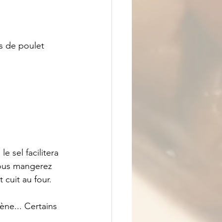
s de poulet 
 sel facilitera 
vous mangerez 
 cuit au four. 
ène... Certains 